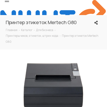
Принтер этикеток Mertech G80
Главная
-
Каталог
-
Для бизнеса
-
Принтеры чеков, этикеток, штрих-кода
-
Принтер этикеток Mertech
G80