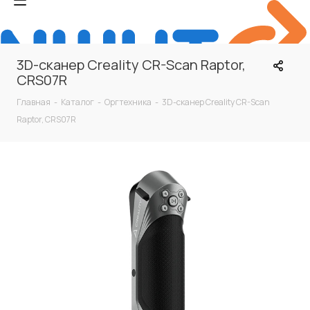
3D-сканер Creality CR-Scan Raptor,
CRS07R
Главная
-
Каталог
-
Оргтехника
-
3D-сканер Creality CR-Scan
Raptor, CRS07R