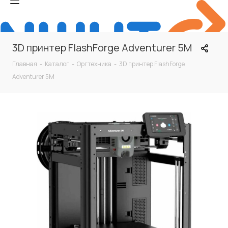
3D принтер FlashForge Adventurer 5M
Главная
-
Каталог
-
Оргтехника
-
3D принтер FlashForge
Adventurer 5M