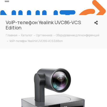
VoIP-телефон Yealink UVC86-VCS
Edition
Главная
-
Каталог
-
Оргтехника
-
Оборудование для конференций
-
VoIP-телефон Yealink UVC86-VCS Edition