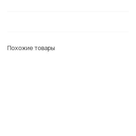
Похожие товары
ХИТ /
ХИТ /
ХИТ /
СОВЕТУЕМ
СОВЕТУЕМ
СОВЕТУЕМ
IP-телефон
Спикерфон
Спикерфон
Cisco CP-
Plantronics PL-
Cisco CP-