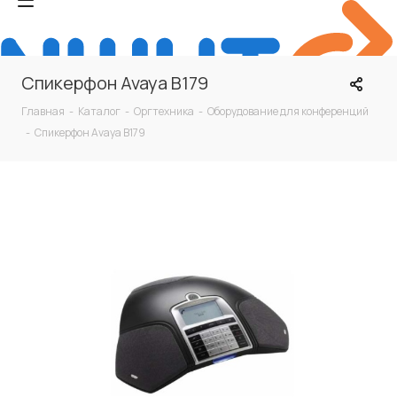
Спикерфон Avaya B179
Главная
-
Каталог
-
Оргтехника
-
Оборудование для конференций
-
Спикерфон Avaya B179