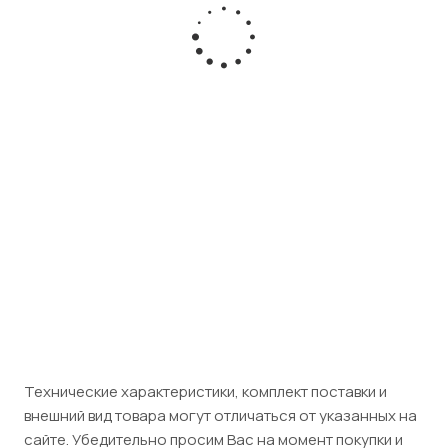
7937G
P820M
7936
Есть в
Есть в
Есть в
наличии
наличии
наличии
Розничная
Розничная
цена
цена
Розничная цена
16 010
₽
/
16 150
шт
13 920
₽
/
₽
/шт
шт
Юридическим
Юридическим
лицам (НДС
Юридическим
лицам (НДС
5%)
лицам (НДС 5%)
5%)
16 811
₽
/
14 616
₽
/
16 958
шт
шт
₽
/шт
Технические характеристики, комплект поставки и
внешний вид товара могут отличаться от указанных на
сайте. Убедительно просим Вас на момент покупки и