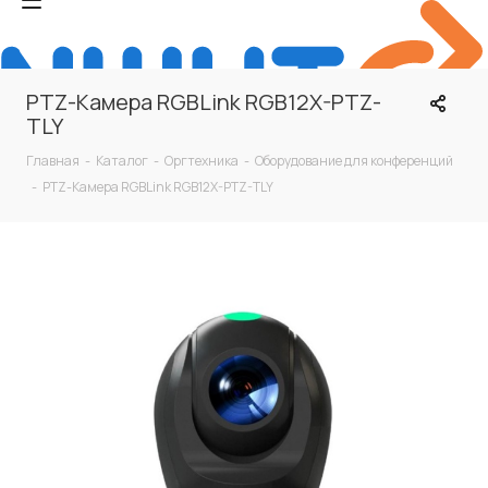
PTZ-Камера RGBLink RGB12X-PTZ-
TLY
Главная
-
Каталог
-
Оргтехника
-
Оборудование для конференций
-
PTZ-Камера RGBLink RGB12X-PTZ-TLY