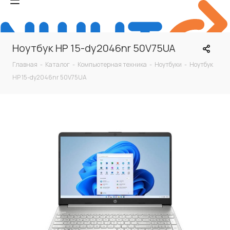
Ноутбук HP 15-dy2046nr 50V75UA
Главная
-
Каталог
-
Компьютерная техника
-
Ноутбуки
-
Ноутбук
HP 15-dy2046nr 50V75UA