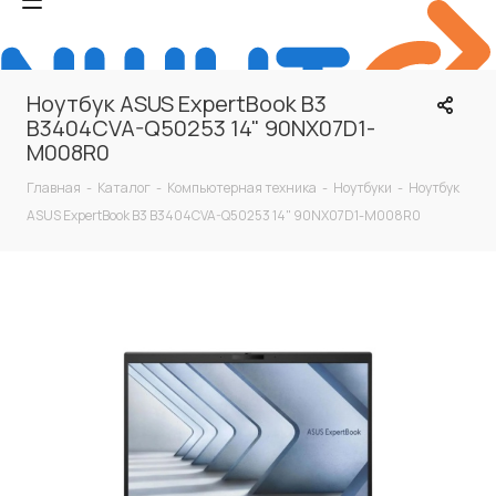
Ноутбук ASUS ExpertBook B3
B3404CVA-Q50253 14" 90NX07D1-
M008R0
Главная
-
Каталог
-
Компьютерная техника
-
Ноутбуки
-
Ноутбук
ASUS ExpertBook B3 B3404CVA-Q50253 14" 90NX07D1-M008R0