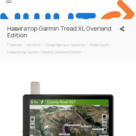
Навигатор Garmin Tread XL Overland
Edition
Главная
-
Каталог
-
Смартфоны и гаджеты
-
Навигация
-
Навигатор Garmin Tread XL Overland Edition