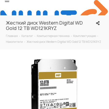
Жесткий диск Western Digital WD
Gold 12 TB WD121KRYZ
Главная
-
Каталог
-
Компьютерная техника
-
Комплектующие
-
Накопители
-
Жесткий диск Western Digital WD Gold 12 TB WD121KRYZ