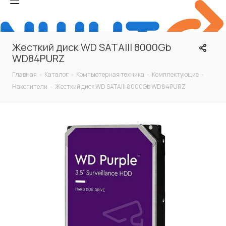
Жесткий диск WD SATAIII 8000Gb
WD84PURZ
Главная
-
Каталог
-
Компьютерная техника
-
Комплектующие
-
Накопители
-
Жесткий диск WD SATAIII 8000Gb WD84PURZ