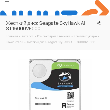
Жесткий диск Seagate SkyHawk AI
ST16000VE000
Главная
-
Каталог
-
Компьютерная техника
-
Комплектующие
-
Накопители
-
Жесткий диск Seagate SkyHawk AI ST16000VE000