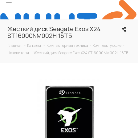
Жесткий диск Seagate Exos X24
ST16000NM002H 16ТБ
Главная
-
Каталог
-
Компьютерная техника
-
Комплектующие
-
Накопители
-
Жесткий диск Seagate Exos X24 ST16000NM002H 16ТБ