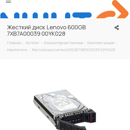
Жесткий диск Lenovo 600GB
7XB7A00039 00YK028
Главная
-
Каталог
-
Компьютерная техника
-
Комплектующие
-
Накопители
-
Жесткий диск Lenovo 600GB 7XB7A00039 00YK028