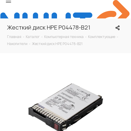
Жесткий диск HPE P04478-B21
Главная
-
Каталог
-
Компьютерная техника
-
Комплектующие
-
Накопители
-
Жесткий диск HPE P04478-B21