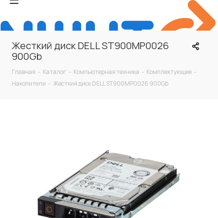
Жесткий диск DELL ST900MP0026
900Gb
Главная
-
Каталог
-
Компьютерная техника
-
Комплектующие
-
Накопители
-
Жесткий диск DELL ST900MP0026 900Gb