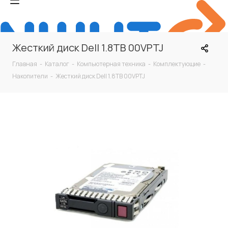
Жесткий диск Dell 1.8TB 00VPTJ
Главная
-
Каталог
-
Компьютерная техника
-
Комплектующие
-
Накопители
-
Жесткий диск Dell 1.8TB 00VPTJ