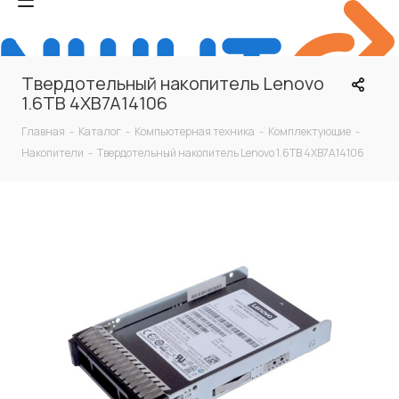
Твердотельный накопитель Lenovo
1.6TB 4XB7A14106
Главная
-
Каталог
-
Компьютерная техника
-
Комплектующие
-
Накопители
-
Твердотельный накопитель Lenovo 1.6TB 4XB7A14106