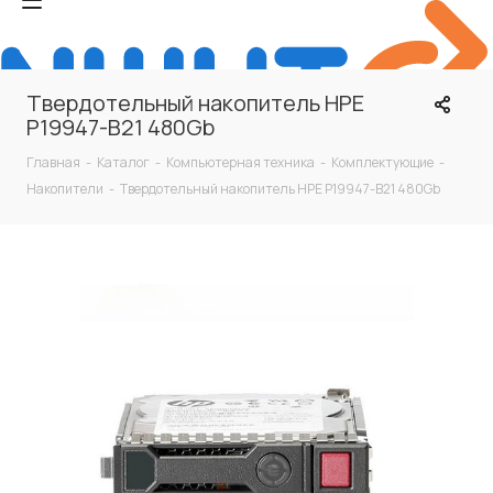
Твердотельный накопитель HPE
P19947-B21 480Gb
Главная
-
Каталог
-
Компьютерная техника
-
Комплектующие
-
Накопители
-
Твердотельный накопитель HPE P19947-B21 480Gb