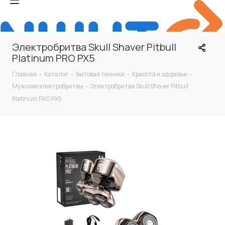
Электробритва Skull Shaver Pitbull
Platinum PRO PX5
Главная
-
Каталог
-
Бытовая техника
-
Красота и здоровье
-
Мужские электробритвы
-
Электробритва Skull Shaver Pitbull
Platinum PRO PX5