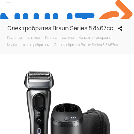
Электробритва Braun Series 8 8467cc
Главная
-
Каталог
-
Бытовая техника
-
Красота и здоровье
-
Мужские электробритвы
-
Электробритва Braun Series 8 8467cc