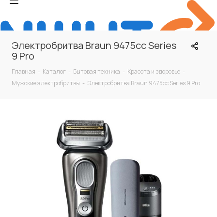
Электробритва Braun 9475cc Series
9 Pro
Главная
-
Каталог
-
Бытовая техника
-
Красота и здоровье
-
Мужские электробритвы
-
Электробритва Braun 9475cc Series 9 Pro