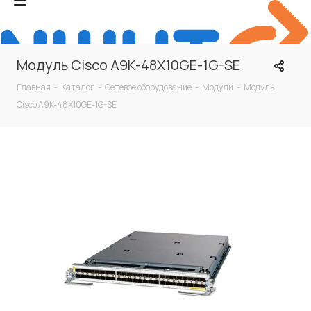
Модуль Cisco A9K-48X10GE-1G-SE
Главная
-
Каталог
-
Сетевое оборудование
-
Модули
-
Модуль
Cisco A9K-48X10GE-1G-SE