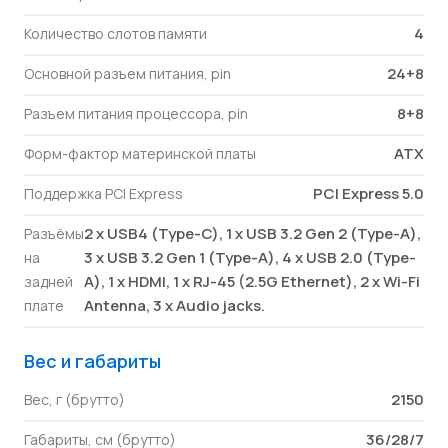
4
Количество слотов памяти
24+8
Основной разъем питания, pin
8+8
Разъем питания процессора, pin
ATX
Форм-фактор материнской платы
PCI Express 5.0
Поддержка PCI Express
2 x USB4 (Type-C), 1 x USB 3.2 Gen 2 (Type-A),
Разъёмы
3 x USB 3.2 Gen 1 (Type-A), 4 x USB 2.0 (Type-
на
A), 1 x HDMI, 1 x RJ-45 (2.5G Ethernet), 2 x Wi-Fi
задней
Antenna, 3 x Audio jacks.
плате
Вес и габариты
2150
Вес, г (брутто)
36/28/7
Габариты, см (брутто)