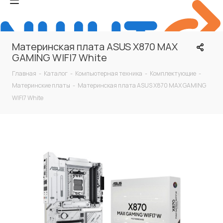
Материнская плата ASUS X870 MAX
GAMING WIFI7 White
Главная
-
Каталог
-
Компьютерная техника
-
Комплектующие
-
Материнские платы
-
Материнская плата ASUS X870 MAX GAMING
WIFI7 White