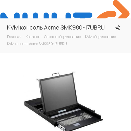
KVM консоль Acme SMK980-17UBRU
Главная
-
Каталог
-
Сетевое оборудование
-
KVM оборудование
-
KVM консоль Acme SMK980-17UBRU