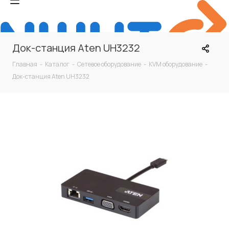
Док-станция Aten UH3232
Главная
-
Каталог
-
Сетевое оборудование
-
KVM оборудование
-
Док-станция Aten UH3232