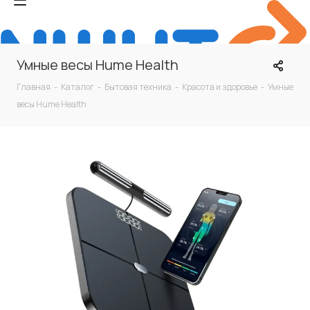
Умные весы Hume Health
Главная
-
Каталог
-
Бытовая техника
-
Красота и здоровье
-
Умные
весы Hume Health