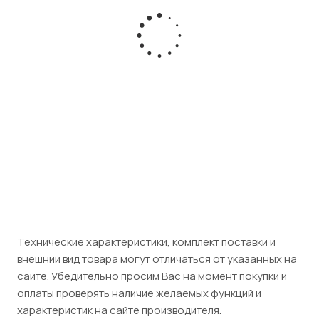
Контроллер HPE SN1100Q (P9D94A)
Есть в наличии
Розничная цена
48 950
₽
/шт
Юридическим лицам (НДС 5%)
51 398
₽
/шт
Технические характеристики, комплект поставки и
внешний вид товара могут отличаться от указанных на
сайте. Убедительно просим Вас на момент покупки и
оплаты проверять наличие желаемых функций и
характеристик на сайте производителя.