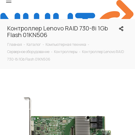
Контроллер Lenovo RAID 730-8i 1Gb
Flash 01KN506
Главная
-
Каталог
-
Компьютерная техника
-
Серверное оборудование
-
Контроллеры
-
Контроллер Lenovo RAID
730-8i 1Gb Flash 01KN506