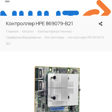
Контроллер HPE 869079-B21
Главная
-
Каталог
-
Компьютерная техника
-
Серверное оборудование
-
Контроллеры
-
Контроллер HPE 869079-
B21