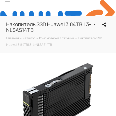
Накопитель SSD Huawei 3.84TB L3-L-
NLSAS14TB
Главная
-
Каталог
-
Компьютерная техника
-
Накопитель SSD
Huawei 3.84TB L3-L-NLSAS14TB