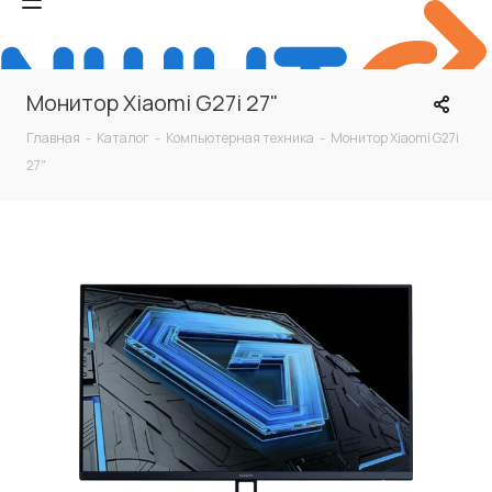
Монитор Xiaomi G27i 27"
Главная
-
Каталог
-
Компьютерная техника
-
Монитор Xiaomi G27i
27"