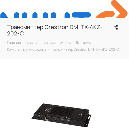
Трансмиттер Crestron DM-TX-4KZ-
202-C
Главная
-
Каталог
-
Бытовая техника
-
Для дома
-
Комплекты умного дома
-
Трансмиттер Crestron DM-TX-4KZ-202-C