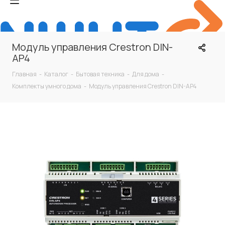
Модуль управления Crestron DIN-
AP4
Главная
-
Каталог
-
Бытовая техника
-
Для дома
-
Комплекты умного дома
-
Модуль управления Crestron DIN-AP4