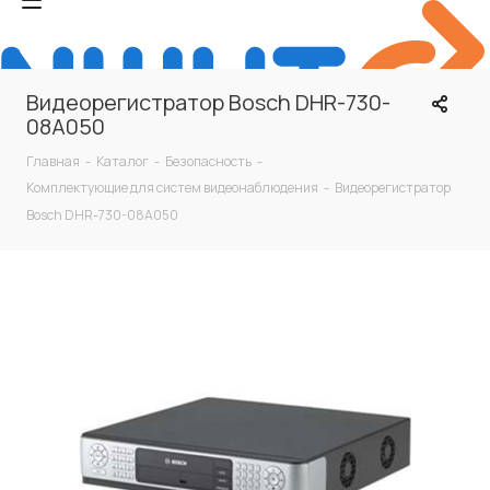
Видеорегистратор Bosch DHR-730-
08A050
Главная
-
Каталог
-
Безопасность
-
Комплектующие для систем видеонаблюдения
-
Видеорегистратор
Bosch DHR-730-08A050