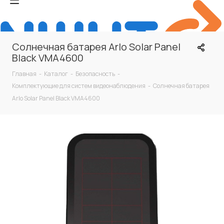
Солнечная батарея Arlo Solar Panel
Black VMA4600
Главная
-
Каталог
-
Безопасность
-
Комплектующие для систем видеонаблюдения
-
Солнечная батарея
Arlo Solar Panel Black VMA4600