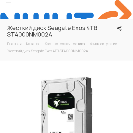
Жесткий диск Seagate Exos 4TB
ST4000NM002A
Главная
-
Каталог
-
Компьютерная техника
-
Комплектующие
-
Жесткий диск Seagate Exos 4TB ST4000NM002A