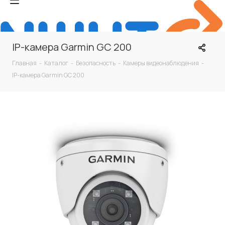
IP-камера Garmin GC 200
Главная
-
Каталог
-
Безопасность
-
Камеры видеонаблюдения
-
IP-камера Garmin GC 200