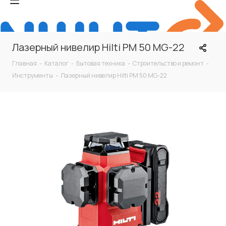
Лазерный нивелир Hilti PM 50 MG-22
Главная
-
Каталог
-
Бытовая техника
-
Строительство и ремонт
-
Инструменты
-
Лазерный нивелир Hilti PM 50 MG-22