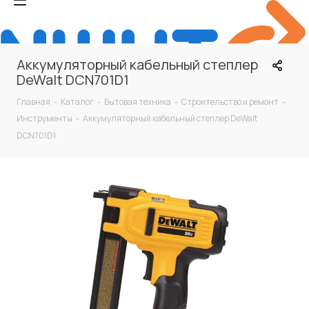
Аккумуляторный кабельный степлер
DeWalt DCN701D1
Главная
-
Каталог
-
Бытовая техника
-
Строительство и ремонт
-
Инструменты
-
Аккумуляторный кабельный степлер DeWalt
DCN701D1