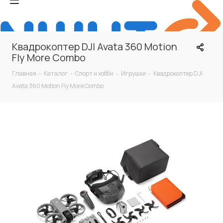
Квадрокоптер DJI Avata 360 Motion
Fly More Combo
Главная
-
Каталог
-
Спорт и хобби
-
Игрушки
-
Квадрокоптер DJI
Avata 360 Motion Fly More Combo