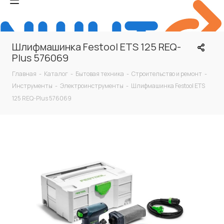
Шлифмашинка Festool ETS 125 REQ-
Plus 576069
Главная
-
Каталог
-
Бытовая техника
-
Строительство и ремонт
-
Инструменты
-
Электроинструменты
-
Шлифмашинка Festool ETS
125 REQ-Plus 576069