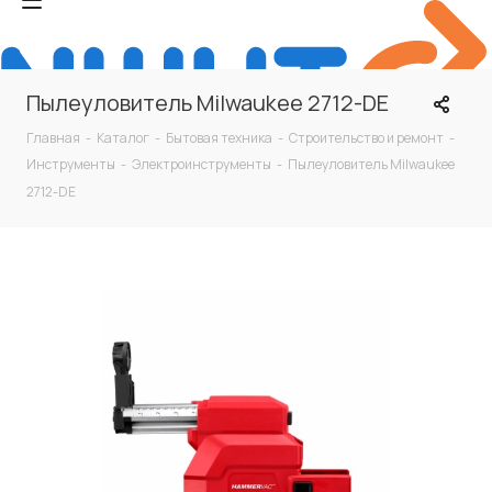
Пылеуловитель Milwaukee 2712-DE
Главная
-
Каталог
-
Бытовая техника
-
Строительство и ремонт
-
Инструменты
-
Электроинструменты
-
Пылеуловитель Milwaukee
2712-DE