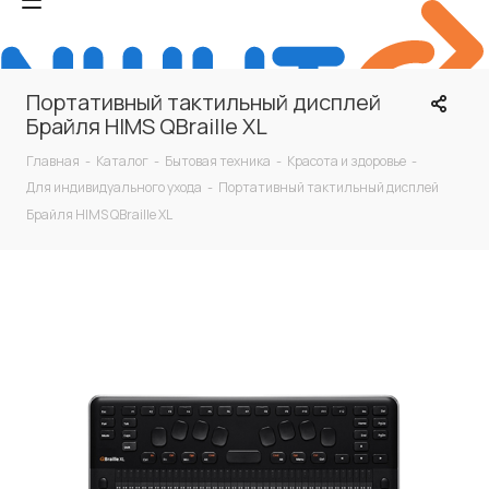
Портативный тактильный дисплей
Брайля HIMS QBraille XL
Главная
-
Каталог
-
Бытовая техника
-
Красота и здоровье
-
Для индивидуального ухода
-
Портативный тактильный дисплей
Брайля HIMS QBraille XL