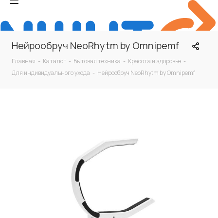
Нейрообруч NeoRhytm by Omnipemf
Главная
-
Каталог
-
Бытовая техника
-
Красота и здоровье
-
Для индивидуального ухода
-
Нейрообруч NeoRhytm by Omnipemf