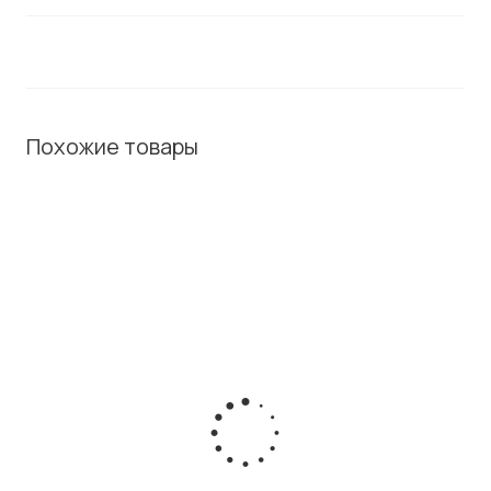
Похожие товары
ХИТ / СОВЕТУЕМ
Калькулятор Texas Instruments TI-84 Plus
Есть в наличии