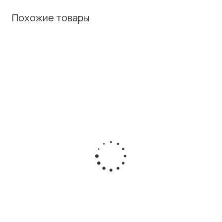
Похожие товары
Блок питания Cisco
Блок питания Cisco
PWR-C2-1025WAC
C3KX-PWR-350WAC=
Есть в наличии
Есть в наличии
Розничная цена
Розничная цена
28 640
₽
/шт
19 000
₽
/шт
Юридическим лицам (НДС
Юридическим лицам (НДС
5%)
5%)