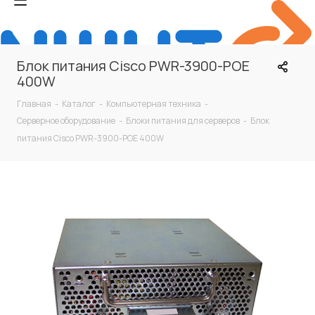
Блок питания Cisco PWR-3900-POE
400W
Главная
-
Каталог
-
Компьютерная техника
-
Серверное оборудование
-
Блоки питания для серверов
-
Блок
питания Cisco PWR-3900-POE 400W