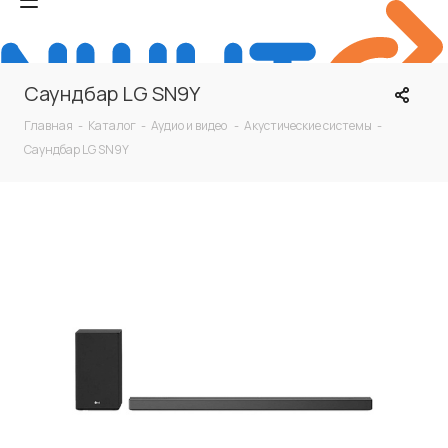
Саундбар LG SN9Y
Главная
-
Каталог
-
Аудио и видео
-
Акустические системы
-
Саундбар LG SN9Y