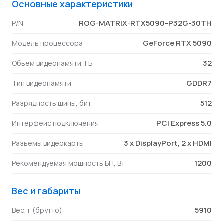
Основные характеристики
ROG-MATRIX-RTX5090-P32G-30TH
P/N
GeForce RTX 5090
Модель процессора
32
Объем видеопамяти, ГБ
GDDR7
Тип видеопамяти
512
Разрядность шины, бит
PCI Express 5.0
Интерфейс подключения
3 x DisplayPort, 2 x HDMI
Разъёмы видеокарты
1200
Рекомендуемая мощность БП, Вт
Вес и габариты
5910
Вес, г (брутто)