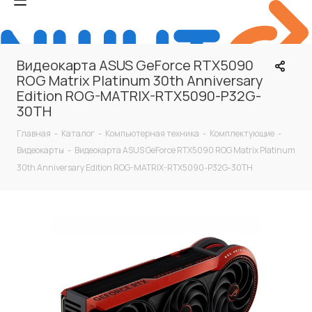
Видеокарта ASUS GeForce RTX5090
ROG Matrix Platinum 30th Anniversary
Edition ROG-MATRIX-RTX5090-P32G-
30TH
Главная
-
Каталог
-
Компьютерная техника
-
Комплектующие
-
Видеокарты
-
Видеокарта ASUS GeForce RTX5090 ROG Matrix Platinum
30th Anniversary Edition ROG-MATRIX-RTX5090-P32G-30TH